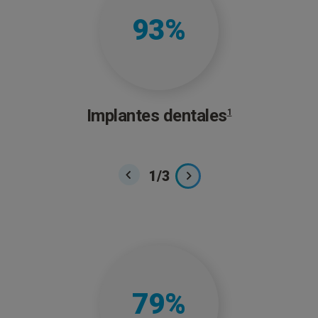
93
%
Implantes dentales
1
1
/
3
79
%