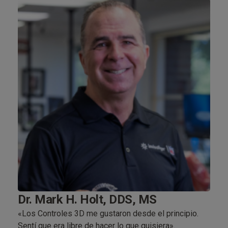
Dr.
Dr. Mark H. Holt, DDS, MS
«Al d
«Los Controles 3D me gustaron desde el principio.
a la 
Sentí que era libre de hacer lo que quisiera».