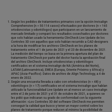
Según los pedidos de tratamientos primarios con la opción Invisalign
Comprehensive (n = 50.114 casos) efectuados por doctores (n = 165
ortodoncistas y odontólogos) que participaron en un lanzamiento de
mercado limitado y comparó los resultados cosechados por doctores
que solo habían usado la herramienta ClinCheck Live Update de los
Controles 3D con aquellos que solo habían recurrido a CAD designers
a la hora de modificar los archivos ClinCheck en los planes de
tratamiento entre el 1 de junio de 2021 y el 23 de diciembre de 2021.
La medición del tiempo se basa en la primera apertura del plan de
tratamiento ClinCheck por parte del doctor hasta la aprobación final
del archivo ClinCheck. Incluye ortodoncistas y odontólogos
certificados en el sistema Invisalign de NA (América del Norte),
LATAM (Latinoamérica), EMEA (Europa, Oriente Próximo y África) y
APAC (Asia-Pacífico). Datos de archivo de Align Technology, a 4 de
enero de 2022.
Según una encuesta llevada a cabo con ortodoncistas (n = 48) y
odontólogos (n = 17) certificados en el sistema Invisalign que habían
utilizado la funcionalidad Live Update en al menos un caso Invisalign
entre el 2 de junio de 2021 y el 31 de octubre de 2021, a quienes se
les pidió que indicaran su grado de conformidad con la siguiente
afirmación: «Los Controles 3D del software ClinCheck me permiten
conseguir la calidad que busco y tener un mayor control sobre los
planes de tratamiento porque reducen al mínimo la posibilidad de