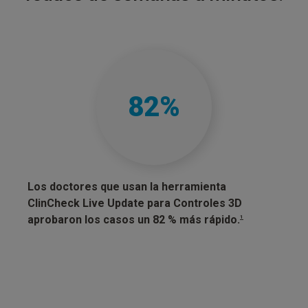
82
%
Los doctores que usan la herramienta
El 98
ClinCheck Live Update para Controles 3D
acuer
aprobaron los casos un 82 % más rápido.
Contr
1
de tr
que l
malin