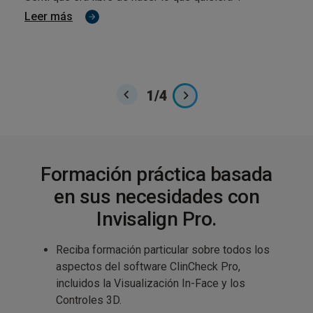
camb
Leer más
minu
Leer
1
/
4
Formación práctica basada
en sus necesidades con
Invisalign Pro.
Reciba formación particular sobre todos los
aspectos del software ClinCheck Pro,
incluidos la Visualización In-Face y los
Controles 3D.