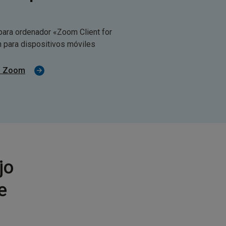
para ordenador «Zoom Client for
n para dispositivos móviles
.
ón Zoom
jo
e