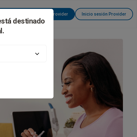
Conviértase en Invisalign Provider
Inicio sesión Provider
está destinado
l.