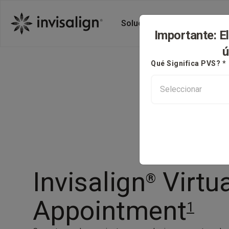
Soluciones Invisalign
A
Importante: E
ú
Qué Significa PVS? *
Invisalign
Virtua
®
Appointment
1