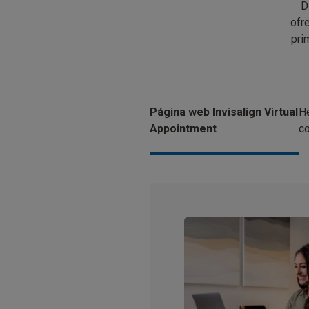
D
ofr
pri
Página web Invisalign Virtual
He
Appointment
c