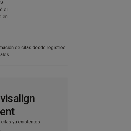
ra
é el
e en
mación de citas desde registros
iales
visalign
ment
 citas ya existentes
.