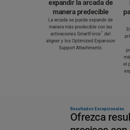
expandir la arcada de
manera predecible
pa
La arcada se puede expandir de
manera más predecible con las
E
™
activaciones SmartForce
del
pr
aligner y los Optimized Expansion
Support Attachments.
pr
má
el 
ex
Resultados Excepcionales
Ofrezca resu