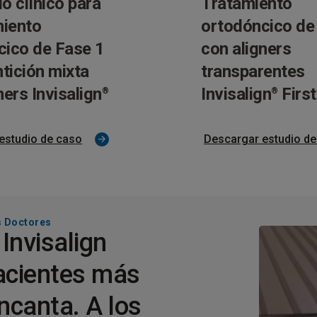
o clínico para
Tratamiento
miento
ortodóncico de
cico de Fase 1
con aligners
ntición mixta
transparentes
ners Invisalign
Invisalign
First
®
®
estudio de caso
Descargar estudio de
s Doctores
Invisalign
pacientes más
ncanta. A los