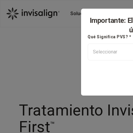
Soluciones Invisalign
A
Importante: E
ú
Qué Significa PVS? *
Tratamiento Invi
First
™