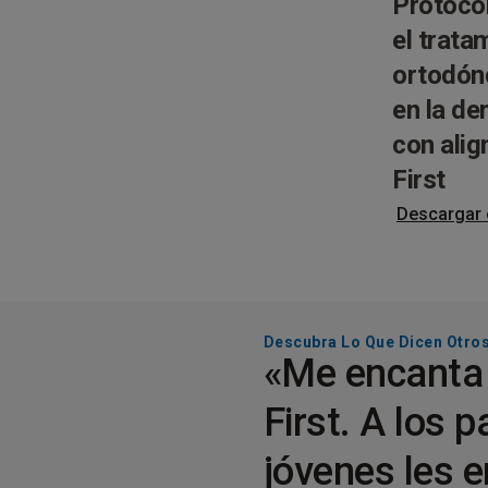
Protocol
el trata
ortodón
en la de
con alig
First
Descargar 
Descubra Lo Que Dicen Otro
«Me encanta 
First. A los 
jóvenes les e