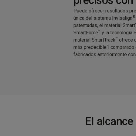
precisos con
Puede ofrecer resultados pre
®
única del sistema Invisalign
patentadas, el material Smart
™
SmartForce
y la tecnología
™
material SmartTrack
ofrece u
más predecible1 comparado co
fabricados anteriormente co
El alcance 