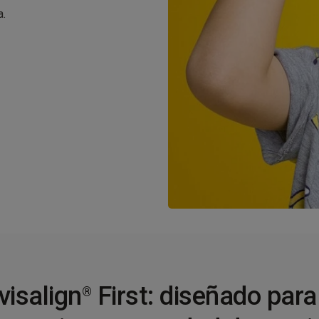
a.
visalign
First: diseñado para
®