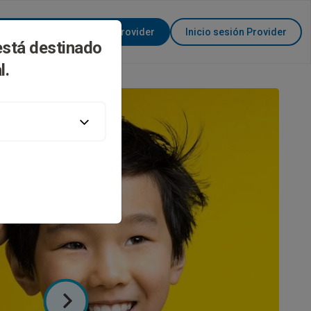
Conviértase en Invisalign Provider
Inicio sesión Provider
está destinado
l.