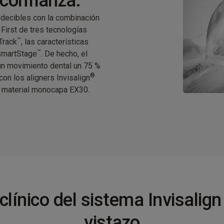
 confianza.
decibles con la combinación
First de tres tecnologías
™
Track
, las características
™
 SmartStage
. De hecho, el
n movimiento dental un 75 %
®
n los aligners Invisalign
n material monocapa EX30.
clínico del sistema Invisalign
vistazo