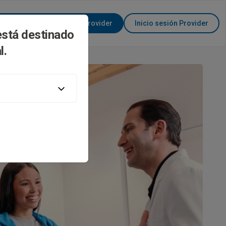
Conviértase en Invisalign Provider
Inicio sesión Provider
está destinado
l.