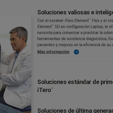
Soluciones valiosas e inteli
™
Con el escáner iTero Element
Flex y el si
™
Element
5D en configuración Laptop, le o
necesita para comenzar a practicar la odont
herramientas de asistencia diagnóstica, fo
pacientes y mejoras en la eficiencia de su c
Más información
Soluciones estándar de prime
iTero
™
™
Descubra el escáner iTero Element
Plus S
Estas soluciones, que ya han sido adoptad
Soluciones de última generac
diseñadas para mejorar el rendimiento, la fl