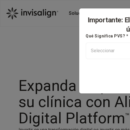
Soluciones Invisalign
A
Importante: E
ú
Qué Significa PVS? *
Expanda su pote
su clínica con Al
Digital Platform
™
Invertir en una transformación digital es invertir en m