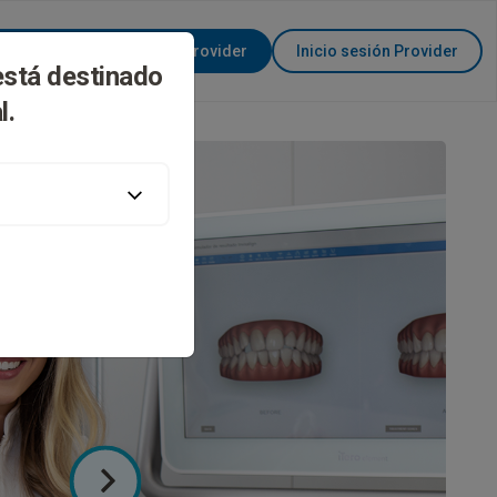
Conviértase en Invisalign Provider
Inicio sesión Provider
está destinado
l.