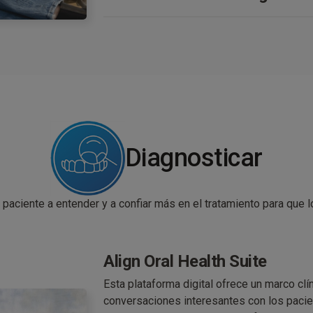
un tiempo de procesamiento más rápido, 
Presentamos las soluciones del escáner i
visualización avanzadas, ayuda en la detec
escaneo intraoral: disfrute de soporte dia
trabajo ortodóncicos y restaurativos eficie
esfuerzos y visualizaciones fotorrealistas 
Más información
dental pase a un nuevo nivel gracias a Alig
Más información
Diagnosticar
 paciente a entender y a confiar más en el tratamiento para que l
Align Oral Health Suite
Esta plataforma digital ofrece un marco clí
conversaciones interesantes con los pacie