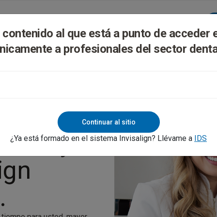
lign Digital Platform
Formación Y Soporte
l contenido al que está a punto de acceder 
nicamente a profesionales del sector denta
Continuar al sitio
ncial y
¿Ya está formado en el sistema Invisalign? Llévame a
IDS
ign
.
ás tiempo para usted, mayor