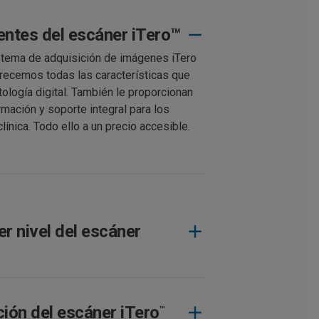
gentes del escáner iTero™
stema de adquisición de imágenes iTero
frecemos todas las características que
ología digital. También le proporcionan
rmación y soporte integral para los
línica. Todo ello a un precio accesible.
r nivel del escáner
eries en configuración Cart o Mobile.
as por miles de doctores, están
ión del escáner iTero
™
exibilidad y la movilidad de la clínica. Con