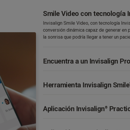
Smile Video con tecnología I
Invisalign Smile Video, con tecnología Invi
conversión dinámica capaz de generar en p
la sonrisa que podría llegar a tener un paci
Encuentra a un Invisalign Pr
Es la piedra angular que conecta la deman
inversiones con su clínica. Miles de pacien
Herramienta Invisalign Smil
para encontrar un doctor certificado en el s
Esta herramienta se utiliza para suscitar i
genera, en tan solo 60 segundos, una simul
Aplicación Invisalign
Practi
®
visualizar cómo sería su aspecto si se trat
La aplicación Invisalign Practice App comb
del tratamiento Invisalign en una sola plat