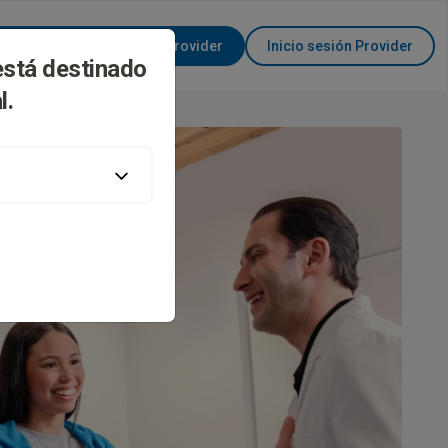
Conviértase en Invisalign Provider
Inicio sesión Provider
está destinado
l.